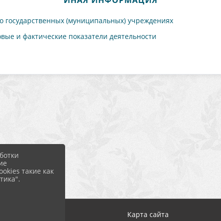
ИНАЯ ИНФОРМАЦИЯ
государственных (муниципальных) учреждениях
овые и фактические показатели деятельности
ботки
ие
okies такие как
тика".
Вход
Карта сайта