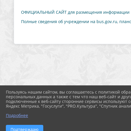
ОФИЦИАЛЬНЫЙ САЙТ для размещения информации о 
Полные сведения об учреждении на bus.gov.ru, план
Пользуясь нашим сайтом, вы соглашаетесь с политикой обра
персональных данных а также с тем что наш веб-сайт и друг
подключенные к веб-сайту сторонние сервисы используют co
Яндекс Метрика, "Госуслуги", "PRO.Культура", "Спутник анали
Подробнее
2026 г. centrkult-severouralsk.ru
Подтверждаю