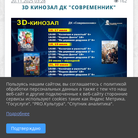
20.11.2025 03:28
162
3D КИНОЗАЛ ДК "СОВРЕМЕННИК"
Пользуясь нашим сайтом, вы соглашаетесь с политикой
обработки персональных данных а также с тем что наш
веб-сайт и другие подключенные к веб-сайту сторонние
сервисы используют cookies такие как Яндекс Метрика,
"Госуслуги", "PRO.Культура", "Спутник аналитика".
2026 г. centrkult-severouralsk.ru
Подробнее
Вход
Карта сайта
Политика обработки персональных данных
Подтверждаю