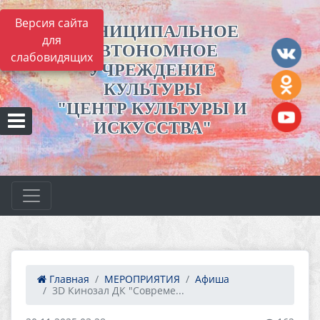
Версия сайта
МУНИЦИПАЛЬНОЕ
для
АВТОНОМНОЕ
слабовидящих
УЧРЕЖДЕНИЕ
КУЛЬТУРЫ
"ЦЕНТР КУЛЬТУРЫ И
ИСКУССТВА"
Главная
МЕРОПРИЯТИЯ
Афиша
3D Кинозал ДК "Совреме...